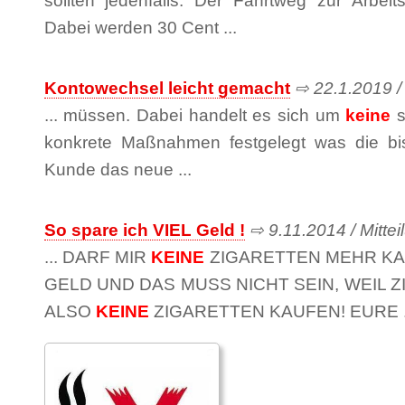
sollten jedenfalls: Der Fahrtweg zur Arbei
Dabei werden 30 Cent ...
Kontowechsel leicht gemacht
⇨ 22.1.2019 / M
... müssen. Dabei handelt es sich um
keine
s
konkrete Maßnahmen festgelegt was die bi
Kunde das neue ...
So spare ich VIEL Geld !
⇨ 9.11.2014 / Mitteil
... DARF MIR
KEINE
ZIGARETTEN MEHR KAU
GELD UND DAS MUSS NICHT SEIN, WEIL Z
ALSO
KEINE
ZIGARETTEN KAUFEN! EURE .