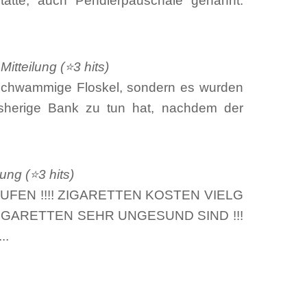
tstätte, auch Pendlerpauschale genannt.
itteilung (⭐3 hits)
chwammige Floskel, sondern es wurden
sherige Bank zu tun hat, nachdem der
ung (⭐3 hits)
FEN !!!! ZIGARETTEN KOSTEN VIELG
IGARETTEN SEHR UNGESUND SIND !!!
..