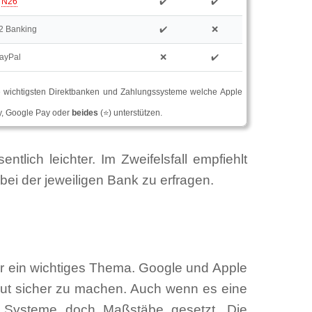
⭐
N26
✔️
✔️
2 Banking
✔️
❌
ayPal
❌
✔️
 wichtigsten Direktbanken und Zahlungssysteme welche Apple
, Google Pay oder
beides
(⭐) unterstützen.
lich leichter. Im Zweifelsfall empfiehlt
bei der jeweiligen Bank zu erfragen.
hr ein wichtiges Thema. Google und Apple
lut sicher zu machen. Auch wenn es eine
e Systeme doch Maßstäbe gesetzt. Die