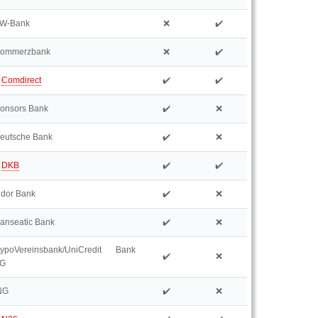
W-Bank
❌
✔️
ommerzbank
❌
✔️
⭐
Comdirect
✔️
✔️
onsors Bank
✔️
❌
eutsche Bank
✔️
❌
⭐
DKB
✔️
✔️
idor Bank
✔️
❌
anseatic Bank
✔️
❌
ypoVereinsbank/UniCredit Bank
✔️
❌
G
NG
✔️
❌