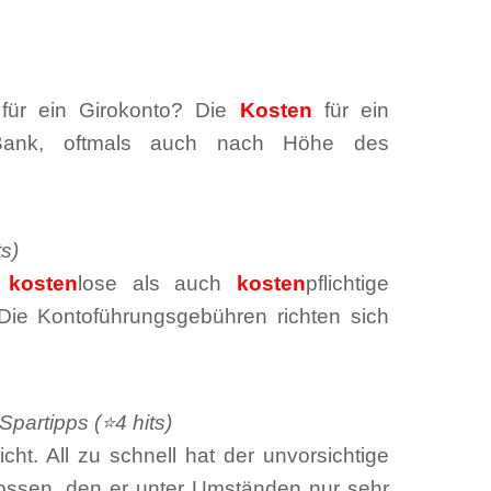
für ein Girokonto? Die
Kosten
für ein
 Bank, oftmals auch nach Höhe des
s)
l
kosten
lose als auch
kosten
pflichtige
 Die Kontoführungsgebühren richten sich
Spartipps (⭐4 hits)
icht. All zu schnell hat der unvorsichtige
lossen, den er unter Umständen nur sehr