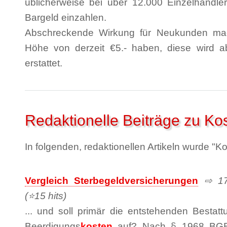
üblicherweise bei über 12.000 Einzelhändl
Bargeld einzahlen.
Abschreckende Wirkung für Neukunden mag 
Höhe von derzeit €5.- haben, diese wird a
erstattet.
Redaktionelle Beiträge zu Ko
In folgenden, redaktionellen Artikeln wurde "K
Vergleich Sterbegeldversicherungen
⇨ 17.
(⭐15 hits)
... und soll primär die entstehenden Bestatt
Beerdigungs
kosten
auf? Nach § 1968 BGB 