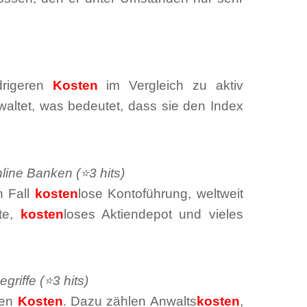
edrigeren
Kosten
im Vergleich zu aktiv
ltet, was bedeutet, dass sie den Index
line Banken (⭐3 hits)
n Fall
kosten
lose Kontoführung, weltweit
rte,
kosten
loses Aktiendepot und vieles
griffe (⭐3 hits)
den
Kosten
. Dazu zählen Anwalts
kosten
,